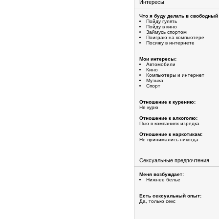
Интересы
Что я буду делать в свободный
Пойду гулять
Пойду в кино
Займусь спортом
Поиграю на компьютере
Посижу в интернете
Мои интересы:
Автомобили
Кино
Компьютеры и интернет
Музыка
Спорт
Отношение к курению:
Не курю
Отношение к алкоголю:
Пью в компаниях изредка
Отношение к наркотикам:
Не принимались никогда
Сексуальные предпочтения
Меня возбуждает:
Нижнее белье
Есть сексуальный опыт:
Да, только секс