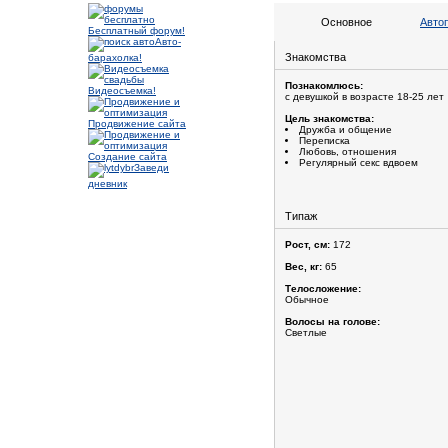
Основное
Авто
Бесплатный форум!
Авто-
Знакомства
барахолка!
Познакомлюсь:
Видеосъемка!
с девушкой в возрасте 18-25 лет
Цель знакомства:
Продвижение сайта
Дружба и общение
Переписка
Любовь, отношения
Создание сайта
Регулярный секс вдвоем
Заведи
дневник
Типаж
Рост, см:
172
Вес, кг:
65
Телосложение:
Обычное
Волосы на голове:
Светлые