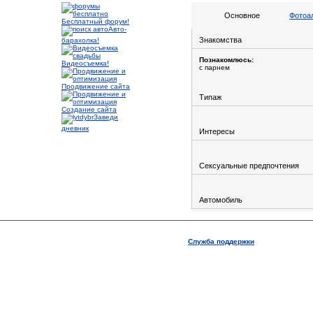
Основное
Фотоа
Бесплатный форум!
Авто-
Знакомства
барахолка!
Познакомлюсь:
Видеосъемка!
с парнем
Продвижение сайта
Типаж
Создание сайта
Заведи
дневник
Интересы
Сексуальные предпочтения
Автомобиль
Служба поддержки