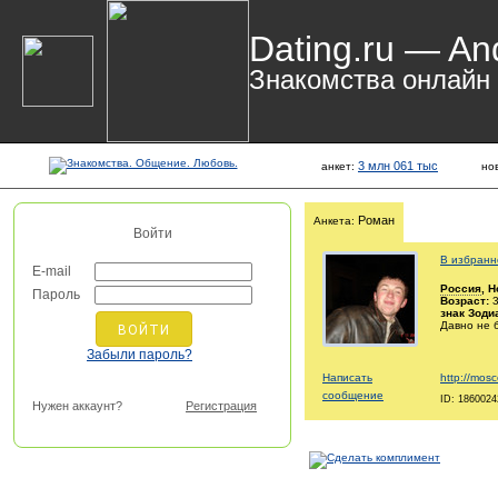
Dating.ru — An
Знакомства онлайн
3 млн 061 тыс
анкет:
но
Роман
Анкета:
Войти
В избранн
E-mail
Россия
, 
Пароль
Возраст:
3
знак Зоди
Давно не 
Забыли пароль?
Написать
http://mosc
сообщение
ID: 1860024
Нужен аккаунт?
Регистрация