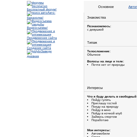
Основное
Авто
Бесплатный форум!
Авто-
Знакомства
барахолка!
Познакомлюсь:
Видеосъемка!
с девушкой
Продвижение сайта
Типаж
Создание сайта
Заведи
Телосложение:
Обычное
дневник
Волосы на лице и теле:
Почти нет от природы
Интересы
Что я буду делать в свободный
Пойду гулять
Приглашу гостей
Поеду на природу
Пойду в кино
Пойду в ночной клуб
Займусь спортом
Поработаю
Мои интересы:
Автомобили
Спорт