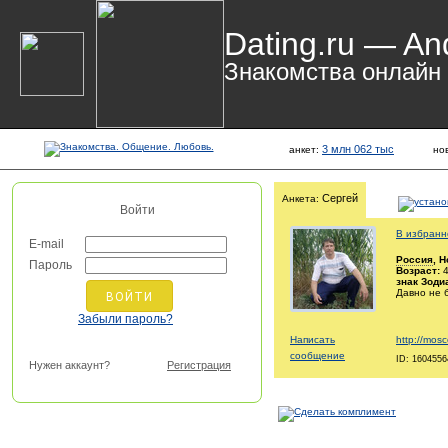
Dating.ru — An
Знакомства онлайн
3 млн 062 тыс
анкет:
но
Сергей
Анкета:
Войти
В избранн
E-mail
Россия
, 
Пароль
Возраст:
4
знак Зоди
Давно не 
Забыли пароль?
Написать
http://mosco
сообщение
ID: 1604556
Нужен аккаунт?
Регистрация