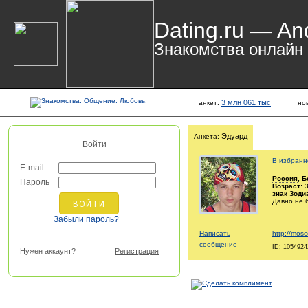
Dating.ru — An
Знакомства онлайн
3 млн 061 тыс
анкет:
но
Эдуард
Анкета:
Войти
В избранн
E-mail
Россия
, 
Пароль
Возраст:
3
знак Зоди
Давно не 
Забыли пароль?
Написать
http://mosc
сообщение
ID: 1054924
Нужен аккаунт?
Регистрация