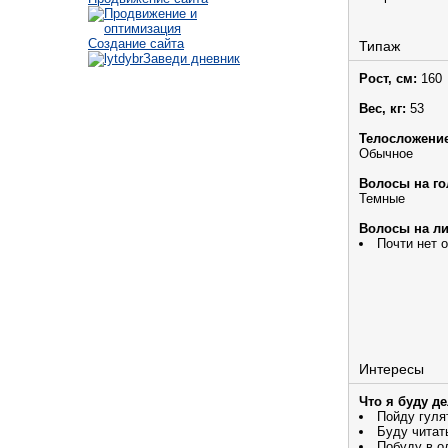
Создание сайта
Типаж
Заведи дневник
Рост, см:
160
Вес, кг:
53
Телосложение
Обычное
Волосы на го
Темные
Волосы на ли
Почти нет 
Интересы
Что я буду д
Пойду гуля
Буду читат
Побуду в о