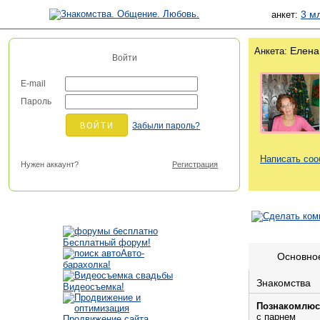
3 м
анкет:
Елена
Анкета:
Войти
E-mail
Пароль
Забыли пароль?
Написать со
Нужен аккаунт?
Регистрация
Бесплатный форум!
Авто-
Основно
барахолка!
Знакомства
Видеосъемка!
Познакомлюс
с парнем
Продвижение сайта