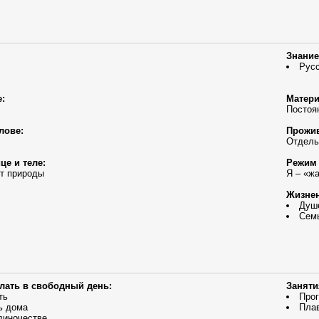
Знание
Рус
:
Матери
Постоя
лове:
Прожив
Отдель
це и теле:
Режим 
от природы
Я – «ж
Жизнен
Душ
Сем
елать в свободный день:
Заняти
ть
Прог
ь дома
Пла
диночестве