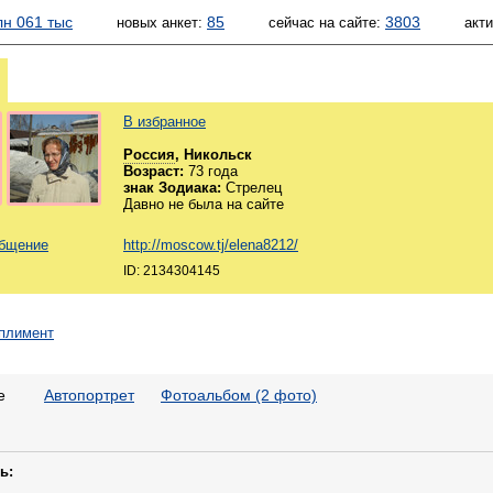
лн 061 тыс
85
3803
новых анкет:
сейчас на сайте:
акт
В избранное
Россия
, Никольск
Возраст:
73 года
знак Зодиака:
Стрелец
Давно не была на сайте
общение
http://moscow.tj/elena8212/
ID: 2134304145
е
Автопортрет
Фотоальбом (2 фото)
ь: