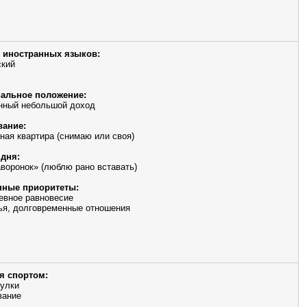
 иностранных языков:
ский
альное положение:
нный небольшой доход
ание:
ная квартира (снимаю или своя)
дня:
аворонок» (люблю рано вставать)
ные приоритеты:
евное равновесие
ья, долговременные отношения
я спортом:
улки
вание