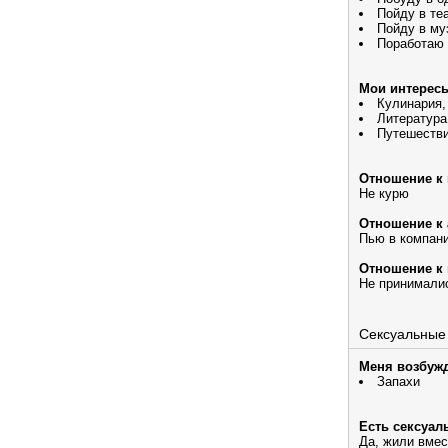
Пойду в те
Пойду в му
Поработаю
Мои интерес
Кулинария,
Литература
Путешеств
Отношение к 
Не курю
Отношение к 
Пью в компани
Отношение к 
Не принималис
Сексуальные
Меня возбужд
Запахи
Есть сексуал
Да, жили вмес