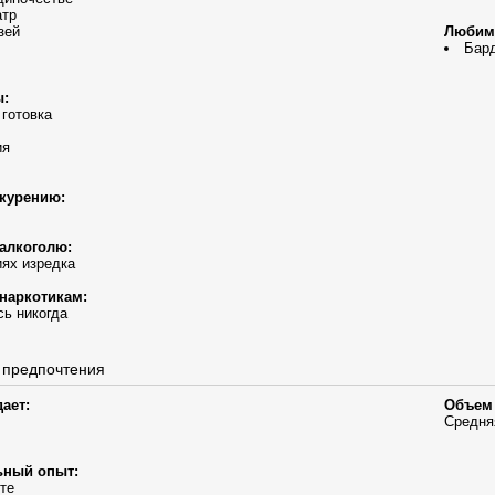
атр
зей
Любим
Бард
ы:
 готовка
ия
курению:
алкоголю:
ях изредка
наркотикам:
ь никогда
 предпочтения
ает:
Объем 
Средня
ьный опыт:
те