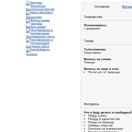
Основное
Фотоа
Бесплатный форум!
Авто-
Знакомства
барахолка!
Познакомлюсь:
Видеосъемка!
с девушкой
Продвижение сайта
Типаж
Создание сайта
Заведи
Телосложение:
Спортивное
дневник
Волосы на голове:
Темные
Волосы на лице и теле:
Почти нет от природы
Интересы
Что я буду делать в свободный
Пойду гулять
Побуду в одиночестве
Поеду на природу
Займусь спортом
Поиграю на компьютере
Посижу в интернете