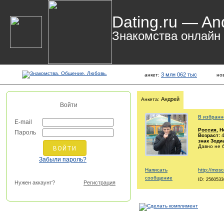
Dating.ru — An
Знакомства онлайн
3 млн 062 тыс
анкет:
но
Андрей
Анкета:
Войти
В избранн
E-mail
Россия
, 
Пароль
Возраст:
4
знак Зоди
Давно не 
Забыли пароль?
Написать
http://mosc
сообщение
ID: 2560533
Нужен аккаунт?
Регистрация