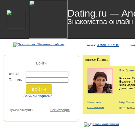
Dating.ru — An
Знакомства онлайн
3 млн 062 тыс
анкет:
но
Галина
Анкета:
Войти
В избранн
E-mail
Россия
, 
Пароль
Возраст:
4
знак Зоди
Давно не 
Забыли пароль?
Написать
http://mosc
сообщение
ID: 1869994
Нужен аккаунт?
Регистрация