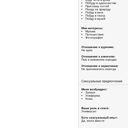
Побуду в одиночестве
Приглашу гостей
Поеду на природу
Пойду в кино
Пойду в театр
Пойду в музей
Мои интересы:
Музыка
Путешествия
Фотография
Отношение к курению:
Не курю
Отношение к алкоголю:
Пью в компаниях изредка
Отношение к наркотикам:
Не принимались никогда
Сексуальные предпочтения
Меня возбуждает:
Запахи
Униформа
Кожа
Ваша роль в сексе:
Универсал
Есть сексуальный опыт:
Да, жили вместе