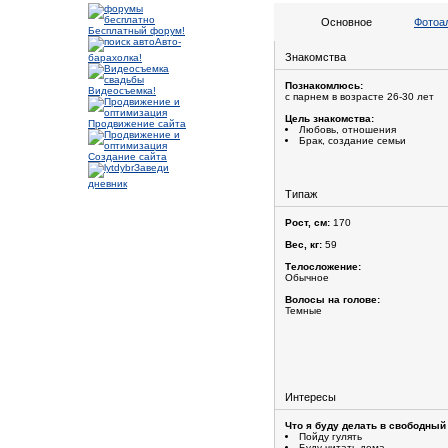
Основное
Фотоа
Бесплатный форум!
Авто-
Знакомства
барахолка!
Познакомлюсь:
Видеосъемка!
с парнем в возрасте 26-30 лет
Цель знакомства:
Продвижение сайта
Любовь, отношения
Брак, создание семьи
Создание сайта
Заведи
дневник
Типаж
Рост, см:
170
Вес, кг:
59
Телосложение:
Обычное
Волосы на голове:
Темные
Интересы
Что я буду делать в свободный
Пойду гулять
Буду читать дома