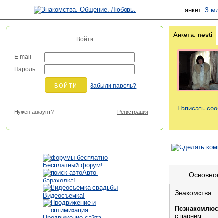
3 м
анкет:
nesti
Анкета:
Войти
E-mail
Пароль
Забыли пароль?
Написать со
Нужен аккаунт?
Регистрация
Бесплатный форум!
Авто-
Основно
барахолка!
Знакомства
Видеосъемка!
Познакомлюс
с парнем
Продвижение сайта