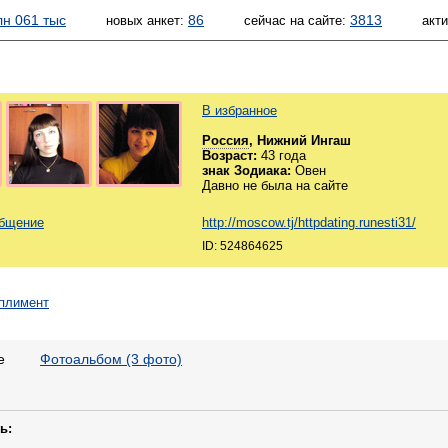
лн 061 тыс
86
3813
новых анкет:
сейчас на сайте:
акт
В избранное
Россия
, Нижний Ингаш
Возраст:
43 года
знак Зодиака:
Овен
Давно не была на сайте
общение
http://moscow.tj/httpdating.runesti31/
ID: 524864625
е
Фотоальбом (3 фото)
ь: