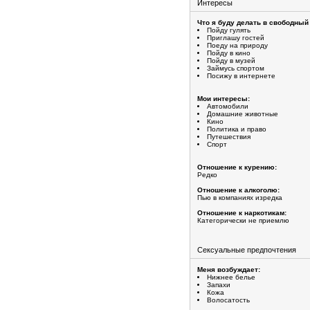
Интересы
Что я буду делать в свободный
Пойду гулять
Приглашу гостей
Поеду на природу
Пойду в кино
Пойду в музей
Займусь спортом
Посижу в интернете
Мои интересы:
Автомобили
Домашние животные
Кино
Политика и право
Путешествия
Спорт
Отношение к курению:
Редко
Отношение к алкоголю:
Пью в компаниях изредка
Отношение к наркотикам:
Категорически не приемлю
Сексуальные предпочтения
Меня возбуждает:
Нижнее белье
Запахи
Кожа
Волосатость