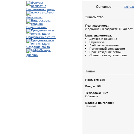
Основное
Фотоа
Бесплатный форум!
Авто-
Знакомства
барахолка!
Познакомлюсь:
Видеосъемка!
с девушкой в возрасте 18-40 лет
Цель знакомства:
Продвижение сайта
Дружба и общение
Переписка
Любовь, отношения
Создание сайта
Регулярный секс вдвоем
Заведи
Брак, создание семьи
дневник
Совместные путешествия
Типаж
Рост, см:
186
Вес, кг:
98
Телосложение:
Обычное
Волосы на голове:
Темные