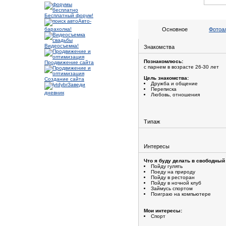
Бесплатный форум!
Авто-
барахолка!
Основное
Фотоа
Видеосъемка!
Знакомства
Познакомлюсь:
Продвижение сайта
с парнем в возрасте 26-30 лет
Цель знакомства:
Создание сайта
Дружба и общение
Заведи
Переписка
дневник
Любовь, отношения
Типаж
Интересы
Что я буду делать в свободный
Пойду гулять
Поеду на природу
Пойду в ресторан
Пойду в ночной клуб
Займусь спортом
Поиграю на компьютере
Мои интересы:
Спорт