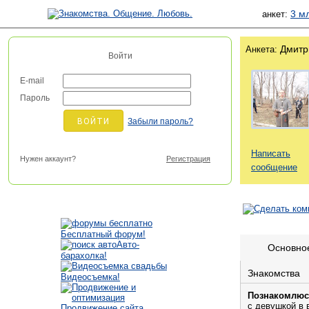
3 м
анкет:
Дмитр
Анкета:
Войти
E-mail
Пароль
Забыли пароль?
Написать
Нужен аккаунт?
Регистрация
сообщение
Бесплатный форум!
Авто-
Основно
барахолка!
Знакомства
Видеосъемка!
Познакомлюс
с девушкой в 
Продвижение сайта