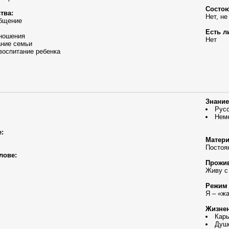
Состою
тва:
Нет, не
общение
Есть л
ношения
Нет
ание семьи
воспитание ребенка
Знание
Рус
Нем
:
Матери
Постоя
лове:
Прожив
Живу с
Режим 
Я – «ж
Жизнен
Кар
Душ