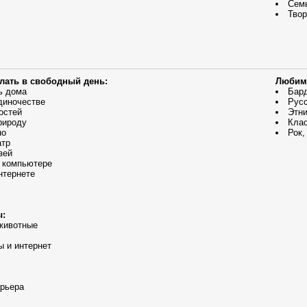
Сем
Твор
елать в свободный день:
Любим
ь дома
Бард
диночестве
Русс
остей
Этни
рироду
Кла
но
Рок,
атр
зей
 компьютере
нтернете
ы:
животные
 и интернет
арьера