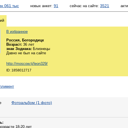
лн 061 тыс
91
3521
новых анкет:
сейчас на сайте:
акт
ий
В избранное
Россия
, Богородицк
Возраст:
36 лет
знак Зодиака:
Близнецы
Давно не был на сайте
http://moscow.tj/leon329/
ID: 1858012717
е
Фотоальбом (1 фото)
ь:
возрасте 18-20 лет