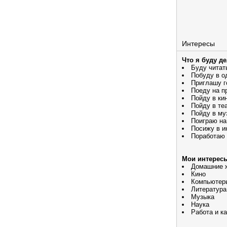
Интересы
Что я буду д
Буду читат
Побуду в о
Приглашу г
Поеду на п
Пойду в ки
Пойду в те
Пойду в му
Поиграю на
Посижу в и
Поработаю
Мои интерес
Домашние 
Кино
Компьютеры
Литература
Музыка
Наука
Работа и к