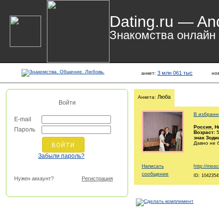
Dating.ru — An
Знакомства онлайн
3 млн 061 тыс
анкет:
но
Люба
Анкета:
Войти
В избранн
E-mail
Россия
, 
Пароль
Возраст:
5
знак Зоди
Давно не 
Забыли пароль?
Написать
http://mos
сообщение
ID: 1042354
Нужен аккаунт?
Регистрация