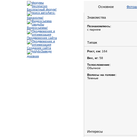
Основное
Фотоа
Бесплатный форум!
Авто-
Знакомства
барахолка!
Познакомлюсь:
Видеосъемка!
с парнем
Продвижение сайта
Типаж
Создание сайта
Заведи
Рост, см:
164
дневник
Вес, кг:
58
Телосложение:
Обычное
Волосы на голове:
Темные
Интересы