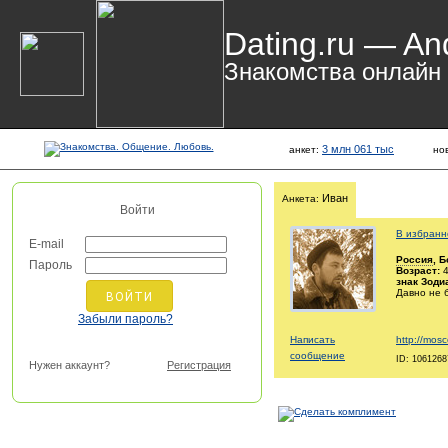
Dating.ru — An
Знакомства онлайн
3 млн 061 тыс
анкет:
но
Иван
Анкета:
Войти
В избранн
E-mail
Россия
, 
Пароль
Возраст:
4
знак Зоди
Давно не 
Забыли пароль?
Написать
http://mosc
сообщение
ID: 1061268
Нужен аккаунт?
Регистрация