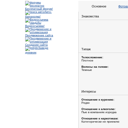
Основное
Фотоа
Бесплатный форум!
Авто-
Знакомства
барахолка!
Видеосъемка!
Продвижение сайта
Создание сайта
Заведи
Типаж
дневник
Телосложение:
Плотное
Волосы на голове:
Темные
Интересы
Отношение к курению:
Редко
Отношение к алкоголю:
Пью в компаниях изредка
Отношение к наркотикам:
Категорически не приемлю