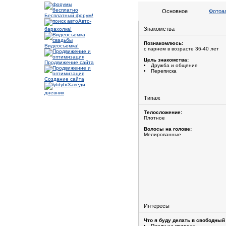
Основное
Фотоа
Бесплатный форум!
Авто-
Знакомства
барахолка!
Познакомлюсь:
Видеосъемка!
с парнем в возрасте 36-40 лет
Цель знакомства:
Продвижение сайта
Дружба и общение
Переписка
Создание сайта
Заведи
дневник
Типаж
Телосложение:
Плотное
Волосы на голове:
Мелированные
Интересы
Что я буду делать в свободный
Поеду на природу