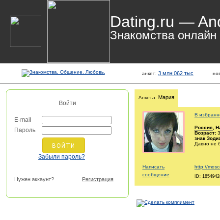
Dating.ru — An
Знакомства онлайн
3 млн 062 тыс
анкет:
но
Мария
Анкета:
Войти
В избранн
E-mail
Россия
, 
Пароль
Возраст:
3
знак Зоди
Давно не 
Забыли пароль?
Написать
http://mosc
сообщение
ID: 1854942
Нужен аккаунт?
Регистрация