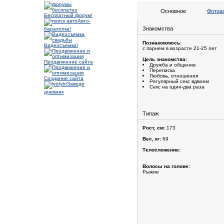
Основное
Фотоа
Бесплатный форум!
Авто-
Знакомства
барахолка!
Познакомлюсь:
Видеосъемка!
с парнем в возрасте 21-25 лет
Цель знакомства:
Продвижение сайта
Дружба и общение
Переписка
Любовь, отношения
Создание сайта
Регулярный секс вдвоем
Заведи
Секс на один-два раза
дневник
Типаж
Рост, см:
173
Вес, кг:
69
Телосложение:
Волосы на голове:
Рыжие