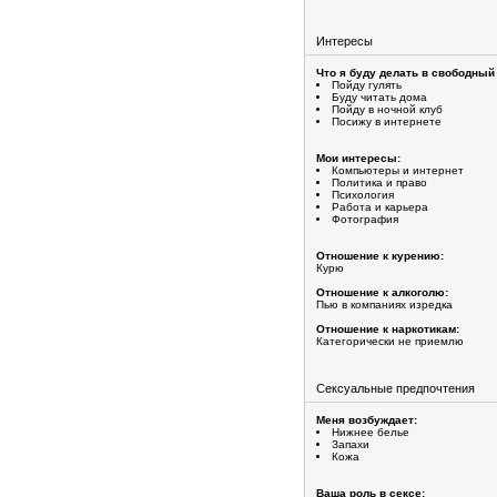
Интересы
Что я буду делать в свободный
Пойду гулять
Буду читать дома
Пойду в ночной клуб
Посижу в интернете
Мои интересы:
Компьютеры и интернет
Политика и право
Психология
Работа и карьера
Фотография
Отношение к курению:
Курю
Отношение к алкоголю:
Пью в компаниях изредка
Отношение к наркотикам:
Категорически не приемлю
Сексуальные предпочтения
Меня возбуждает:
Нижнее белье
Запахи
Кожа
Ваша роль в сексе: