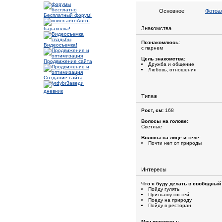
Основное
Фотоа
Бесплатный форум!
Авто-
Знакомства
барахолка!
Познакомлюсь:
Видеосъемка!
с парнем
Цель знакомства:
Продвижение сайта
Дружба и общение
Любовь, отношения
Создание сайта
Заведи
дневник
Типаж
Рост, см:
168
Волосы на голове:
Светлые
Волосы на лице и теле:
Почти нет от природы
Интересы
Что я буду делать в свободный
Пойду гулять
Приглашу гостей
Поеду на природу
Пойду в ресторан
Мои интересы: