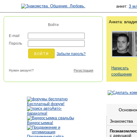
3 м
анкет:
влади
Анкета:
Войти
E-mail
Пароль
Забыли пароль?
Написать
Нужен аккаунт?
Регистрация
сообщение
Бесплатный форум!
Авто-
Основно
барахолка!
Знакомства
Видеосъемка!
Познакомлюс
с девушкой
Продвижение сайта