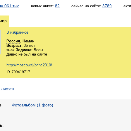
лн 061 тыс
82
3789
новых анкет:
сейчас на сайте:
акт
мир
В избранное
Россия
, Неман
Возраст:
35 лет
знак Зодиака:
Весы
Давно не был на сайте
http://moscow.tj/princ2010/
ID: 799419717
е
Фотоальбом (1 фото)
ь: