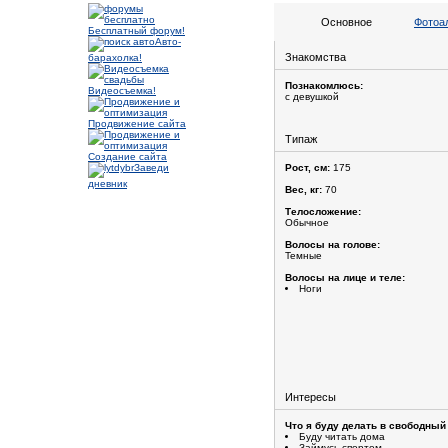
Основное
Фотоа
Бесплатный форум!
Авто-
Знакомства
барахолка!
Познакомлюсь:
Видеосъемка!
с девушкой
Продвижение сайта
Типаж
Создание сайта
Заведи
Рост, см:
175
дневник
Вес, кг:
70
Телосложение:
Обычное
Волосы на голове:
Темные
Волосы на лице и теле:
Ноги
Интересы
Что я буду делать в свободный
Буду читать дома
Займусь спортом