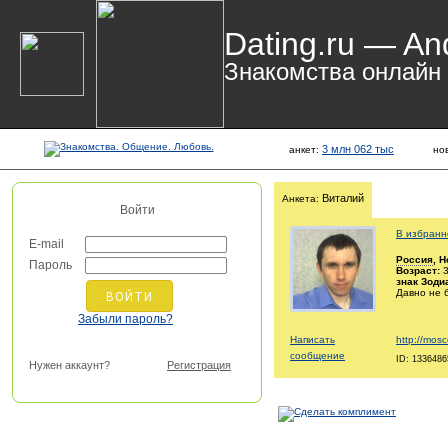
Dating.ru — An
Знакомства онлайн
3 млн 062 тыс
анкет:
но
Виталий
Анкета:
Войти
В избранн
E-mail
Россия
, 
Пароль
Возраст:
3
знак Зоди
Давно не 
Забыли пароль?
Написать
http://mosc
сообщение
ID: 1336486
Нужен аккаунт?
Регистрация