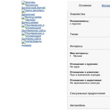
Основное
Фотоа
Бесплатный форум!
Авто-
Знакомства
барахолка!
Познакомлюсь:
Видеосъемка!
с парнем
Продвижение сайта
Типаж
Создание сайта
Заведи
дневник
Интересы
Мои интересы:
Музыка
Отношение к курению:
Не курю
Отношение к алкоголю:
Пью в компаниях изредка
Отношение к наркотикам:
Не принимались никогда
Сексуальные предпочтения
Автомобиль