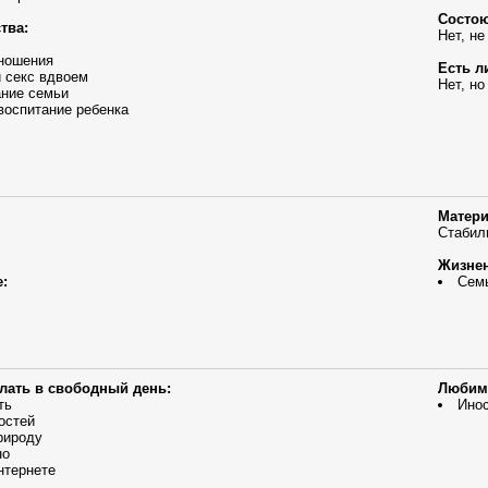
Состою
тва:
Нет, не
ношения
Есть л
 секс вдвоем
Нет, но
ание семьи
воспитание ребенка
Матери
Стабил
Жизнен
:
Сем
елать в свободный день:
Любим
ть
Инос
остей
рироду
но
нтернете