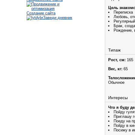
Цель знакомс
Переписка
Создание сайта
Любовь, от
Заведи дневник
Регулярный
Брак, созд
Рождение, 
Типаж
Рост, см:
165
Вес, кг:
65
Телосложение
Обычное
Интересы
Что я буду д
Пойду гуля
Приглашу г
Поеду на п
Пойду в ки
Посижу в и