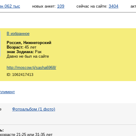
лн 062 тыс
109
3404
новых анкет:
сейчас на сайте:
ак
В избранное
Россия
, Нижнегорский
Возраст:
45 лет
знак Зодиака:
Рак
Давно не был на сайте
http://moscow.tj/sasha6968/
ID: 1062417413
е
Фотоальбом (1 фото)
ь:
возрасте 21-25 или 31-35 лет