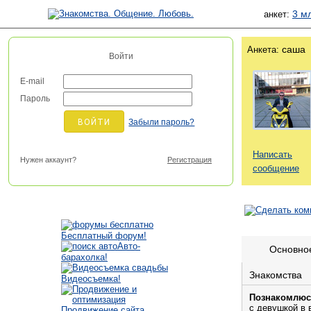
3 м
анкет:
саша
Анкета:
Войти
E-mail
Пароль
Забыли пароль?
Написать
Нужен аккаунт?
Регистрация
сообщение
Бесплатный форум!
Авто-
Основно
барахолка!
Знакомства
Видеосъемка!
Познакомлюс
с девушкой в 
Продвижение сайта