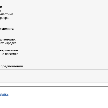
ы:
и
животные
арьера
курению:
алкоголю:
ях изредка
наркотикам:
и не приемлю
 предпочтения
ержки