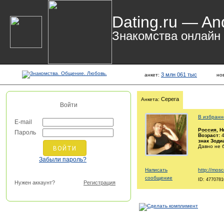
Dating.ru — An
Знакомства онлайн
3 млн 061 тыс
анкет:
но
Серега
Анкета:
Войти
В избранн
E-mail
Россия
, 
Пароль
Возраст:
4
знак Зоди
Давно не 
Забыли пароль?
Написать
http://mosc
сообщение
ID: 4770781
Нужен аккаунт?
Регистрация