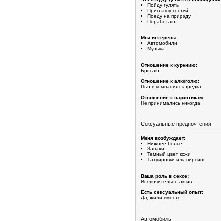
Пойду гулять
Приглашу гостей
Поеду на природу
Поработаю
Мои интересы:
Автомобили
Музыка
Отношение к курению:
Бросаю
Отношение к алкоголю:
Пью в компаниях изредка
Отношение к наркотикам:
Не принимались никогда
Сексуальные предпочтения
Меня возбуждает:
Нижнее белье
Запахи
Темный цвет кожи
Татуировки или пирсинг
Ваша роль в сексе:
Исключительно актив
Есть сексуальный опыт:
Да, жили вместе
Автомобиль