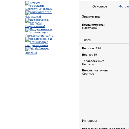
Основное
Фотоа
Бесплатный форум!
Авто-
Знакомства
барахолка!
Познакомлюсь:
Видеосъемка!
с девушкой
Продвижение сайта
Типаж
Создание сайта
Заведи
Рост, см:
196
дневник
Вес, кг:
89
Телосложение:
Плотное
Волосы на голове:
Светлые
Интересы
Что я буду делать в свободный