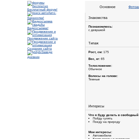
Основное
Фотоа
Бесплатный форум!
Авто-
Знакомства
барахолка!
Познакомлюсь:
Видеосъемка!
с девушкой
Продвижение сайта
Типаж
Создание сайта
Заведи
Рост, см:
175
дневник
Вес, кг:
65
Телосложение:
Обычное
Волосы на голове:
Темные
Интересы
Что я буду делать в свободный
Пойду гулять
Поеду на природу
Мои интересы:
Автомобили
Компьютеры и интернет