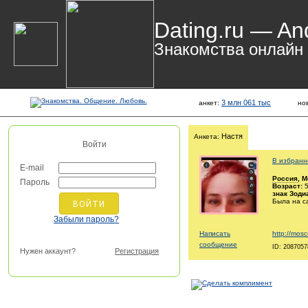
Dating.ru — An
Знакомства онлайн
3 млн 061 тыс
анкет:
но
Настя
Анкета:
Войти
В избранн
E-mail
Россия
, 
Пароль
Возраст:
5
знак Зоди
Была на с
Забыли пароль?
Написать
http://mos
сообщение
ID: 2087057
Нужен аккаунт?
Регистрация