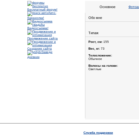
Основное
Фотоа
Бесплатный форум!
Авто-
Обо мне
барахолка!
Видеосъемка!
Типаж
Продвижение сайта
Рост, см:
155
Создание сайта
Вес, кг:
73
Заведи
Телосложение:
дневник
Обычное
Волосы на голове:
Светлые
Служба поддержки