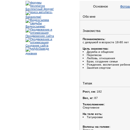
Основное
Фотоа
Бесплатный форум!
Авто-
Обо мне
барахолка!
Видеосъемка!
Знакомства
Продвижение сайта
Познакомлюсь:
с девушкой в возрасте 18-80 лет
Создание сайта
Заведи
Цель знакомства:
Дружба и общение
дневник
Переписка
Любовь, отношения
Брак, создание семьи
Рождение, воспитание ребен
Занятия спортом
Типаж
Рост, см:
182
Вес, кг:
87
Телосложение:
Спортивное
На теле есть:
Татуировки
Волосы на голове:
Темные