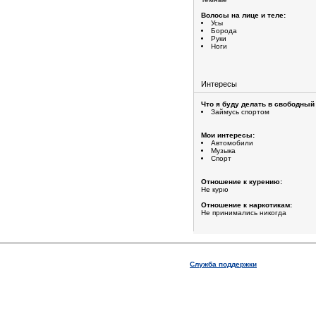
Волосы на лице и теле:
Усы
Борода
Руки
Ноги
Интересы
Что я буду делать в свободный
Займусь спортом
Мои интересы:
Автомобили
Музыка
Спорт
Отношение к курению:
Не курю
Отношение к наркотикам:
Не принимались никогда
Служба поддержки