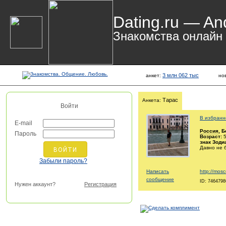
Dating.ru — An
Знакомства онлайн
3 млн 062 тыс
анкет:
но
Тарас
Анкета:
Войти
В избранн
E-mail
Россия
, 
Пароль
Возраст:
5
знак Зоди
Давно не 
Забыли пароль?
Написать
http://mos
сообщение
ID: 7464798
Нужен аккаунт?
Регистрация