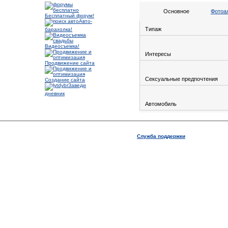
Основное
Фотоа
Бесплатный форум!
Авто-
Типаж
барахолка!
Видеосъемка!
Интересы
Продвижение сайта
Сексуальные предпочтения
Создание сайта
Заведи
дневник
Автомобиль
Служба поддержки