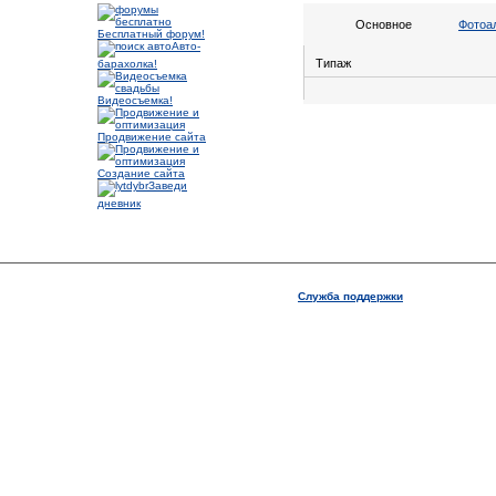
Основное
Фотоа
Бесплатный форум!
Авто-
Типаж
барахолка!
Видеосъемка!
Продвижение сайта
Создание сайта
Заведи
дневник
Служба поддержки