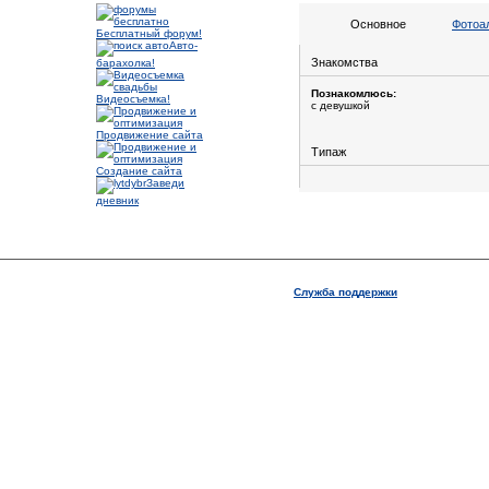
Основное
Фотоа
Бесплатный форум!
Авто-
Знакомства
барахолка!
Познакомлюсь:
Видеосъемка!
с девушкой
Продвижение сайта
Типаж
Создание сайта
Заведи
дневник
Служба поддержки