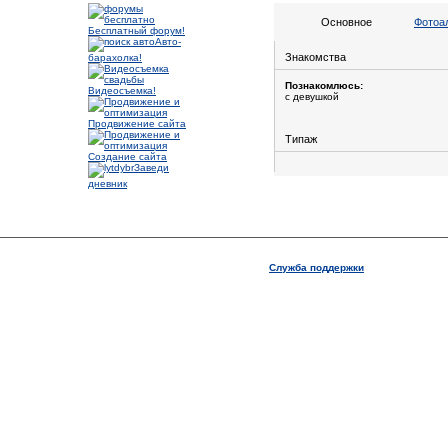
Основное
Фотоа
Бесплатный форум!
Авто-
Знакомства
барахолка!
Познакомлюсь:
Видеосъемка!
с девушкой
Продвижение сайта
Типаж
Создание сайта
Заведи
дневник
Служба поддержки