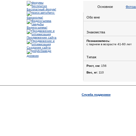
Основное
Фотоа
Бесплатный форум!
Авто-
Обо мне
барахолка!
Видеосъемка!
Знакомства
Продвижение сайта
Познакомлюсь:
с парнем в возрасте 41-60 лет
Создание сайта
Заведи
дневник
Типаж
Рост, см:
156
Вес, кг:
110
Служба поддержки