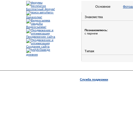
Основное
Фотоа
Бесплатный форум!
Авто-
Знакомства
барахолка!
Видеосъемка!
Познакомлюсь:
с парнем
Продвижение сайта
Создание сайта
Заведи
Типаж
дневник
Служба поддержки