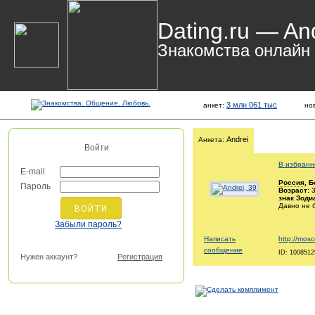
Dating.ru — An
Знакомства онлайн
3 млн 061 тыс
анкет:
но
Andrei
Анкета:
Войти
В избранн
E-mail
Россия
, 
Пароль
Возраст:
3
знак Зоди
Давно не 
Забыли пароль?
Написать
http://mos
сообщение
ID: 1008512
Нужен аккаунт?
Регистрация