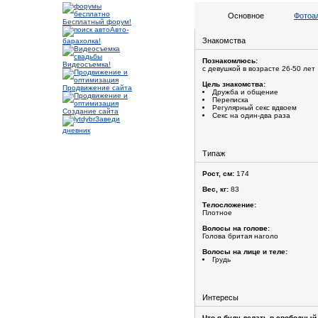
Основное
Фотоа
Бесплатный форум!
Авто-
Знакомства
барахолка!
Познакомлюсь:
Видеосъемка!
с девушкой в возрасте 26-50 лет
Цель знакомства:
Продвижение сайта
Дружба и общение
Переписка
Регулярный секс вдвоем
Создание сайта
Секс на один-два раза
Заведи
дневник
Типаж
Рост, см:
174
Вес, кг:
83
Телосложение:
Плотное
Волосы на голове:
Голова бритая наголо
Волосы на лице и теле:
Грудь
Интересы
Что я буду делать в свободный