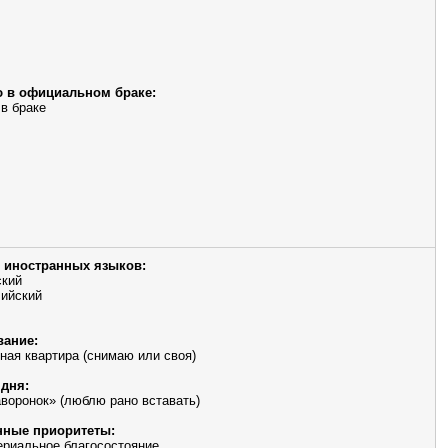
 в официальном браке:
 в браке
 иностранных языков:
ский
ийский
ание:
ная квартира (снимаю или своя)
дня:
аворонок» (люблю рано вставать)
ные приоритеты:
риальное благосостояние