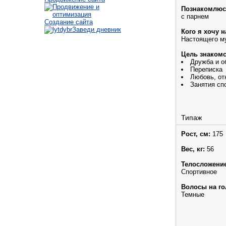
Познакомлюс
с парнем
Создание сайта
Заведи дневник
Кого я хочу н
Настоящего м
Цель знакомс
Дружба и 
Переписка
Любовь, от
Занятия сп
Типаж
Рост, см:
175
Вес, кг:
56
Телосложение
Спортивное
Волосы на го
Темные