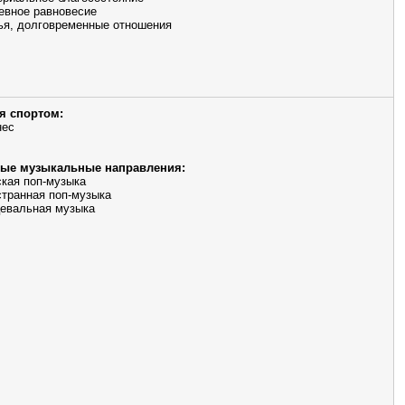
евное равновесие
ья, долговременные отношения
я спортом:
нес
ые музыкальные направления:
кая поп-музыка
транная поп-музыка
евальная музыка