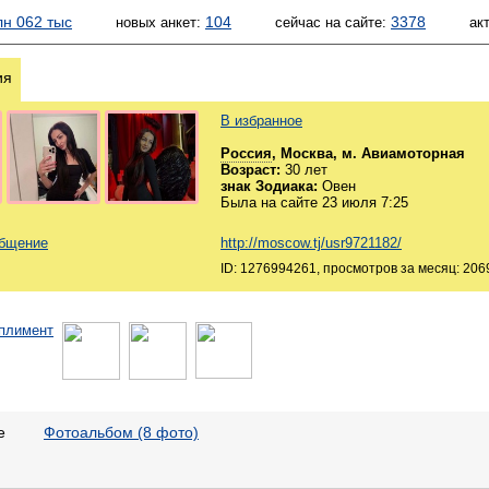
лн 062 тыс
104
3378
новых анкет:
сейчас на сайте:
ак
ия
В избранное
Россия
, Москва, м. Авиамоторная
Возраст:
30 лет
знак Зодиака:
Овен
Была на сайте 23 июля 7:25
общение
http://moscow.tj/usr9721182/
ID: 1276994261, просмотров за месяц: 206
е
Фотоальбом (8 фото)