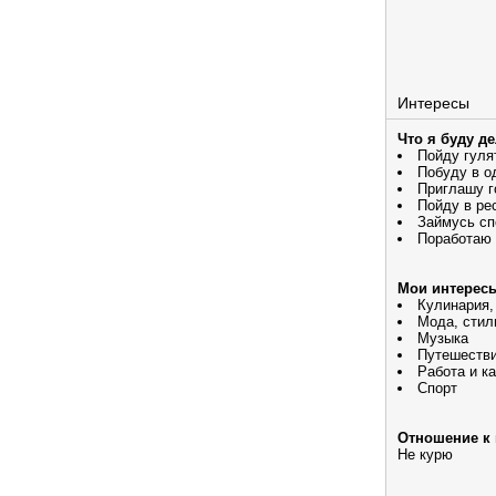
Интересы
Что я буду д
Пойду гуля
Побуду в о
Приглашу г
Пойду в ре
Займусь сп
Поработаю
Мои интерес
Кулинария,
Мода, стил
Музыка
Путешеств
Работа и к
Спорт
Отношение к 
Не курю