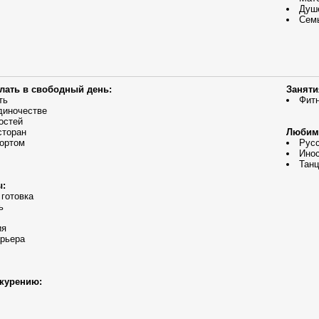
Душ
Сем
елать в свободный день:
Заняти
ть
Фит
диночестве
остей
сторан
Любим
ортом
Русс
Инос
Танц
ы:
 готовка
ь
ия
арьера
курению: