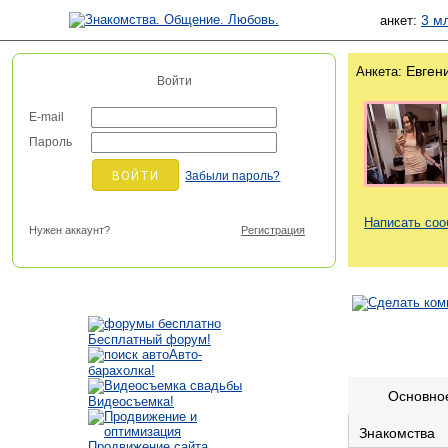
3 м
анкет:
Евген
Анкета:
Войти
E-mail
Пароль
Забыли пароль?
Написать со
Нужен аккаунт?
Регистрация
Бесплатный форум!
Авто-
барахолка!
Основно
Видеосъемка!
Знакомства
Продвижение сайта