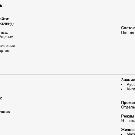
ь:
айти:
ужчину)
Состою
тва:
Нет, не
общение
ношения
ортом
Знание
Рус
Англ
:
Прожив
Отдель
лове:
Режим 
Я – «ж
Жизнен
Мате