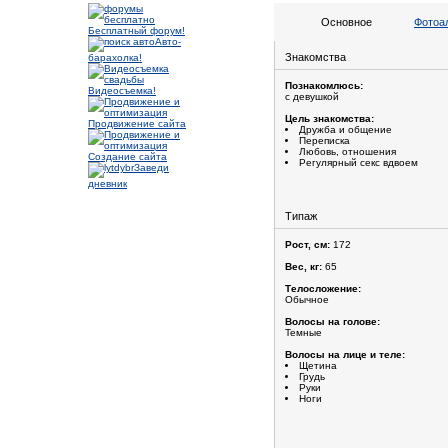
Основное
Фотоа
Бесплатный форум!
Авто-
Знакомства
барахолка!
Познакомлюсь:
Видеосъемка!
с девушкой
Цель знакомства:
Продвижение сайта
Дружба и общение
Переписка
Любовь, отношения
Создание сайта
Регулярный секс вдвоем
Заведи
дневник
Типаж
Рост, см:
172
Вес, кг:
65
Телосложение:
Обычное
Волосы на голове:
Темные
Волосы на лице и теле:
Щетина
Грудь
Руки
Ноги