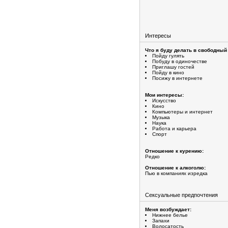
Интересы
Что я буду делать в свободный
Пойду гулять
Побуду в одиночестве
Приглашу гостей
Пойду в кино
Посижу в интернете
Мои интересы:
Искусство
Кино
Компьютеры и интернет
Музыка
Наука
Работа и карьера
Спорт
Отношение к курению:
Редко
Отношение к алкоголю:
Пью в компаниях изредка
Сексуальные предпочтения
Меня возбуждает:
Нижнее белье
Запахи
Волосатость