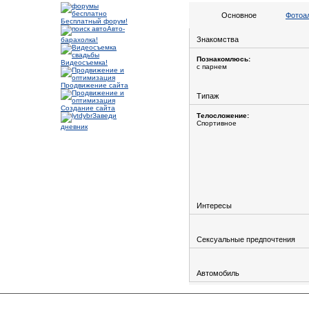
Основное
Фотоа
Бесплатный форум!
Авто-
Знакомства
барахолка!
Познакомлюсь:
Видеосъемка!
с парнем
Продвижение сайта
Типаж
Создание сайта
Заведи
Телосложение:
Спортивное
дневник
Интересы
Сексуальные предпочтения
Автомобиль