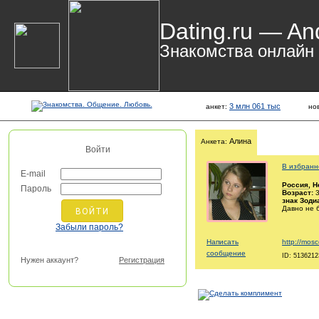
Dating.ru — An
Знакомства онлайн
3 млн 061 тыс
анкет:
но
Алина
Анкета:
Войти
В избранн
E-mail
Россия
, Н
Пароль
Возраст:
3
знак Зоди
Давно не 
Забыли пароль?
Написать
http://mosc
сообщение
ID: 5136212
Нужен аккаунт?
Регистрация