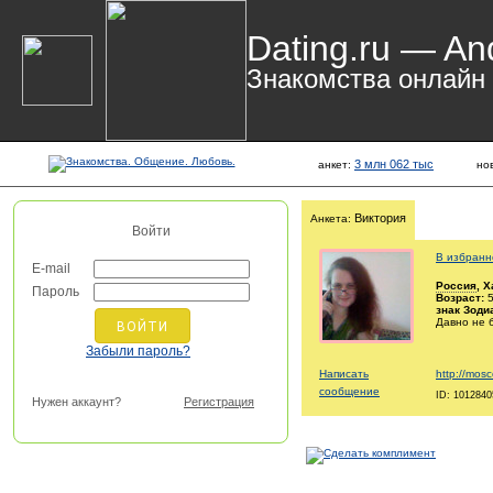
Dating.ru — An
Знакомства онлайн
3 млн 062 тыс
анкет:
но
Виктория
Анкета:
Войти
В избранн
E-mail
Россия
, 
Пароль
Возраст:
5
знак Зоди
Давно не 
Забыли пароль?
Написать
http://mosc
сообщение
ID: 1012840
Нужен аккаунт?
Регистрация