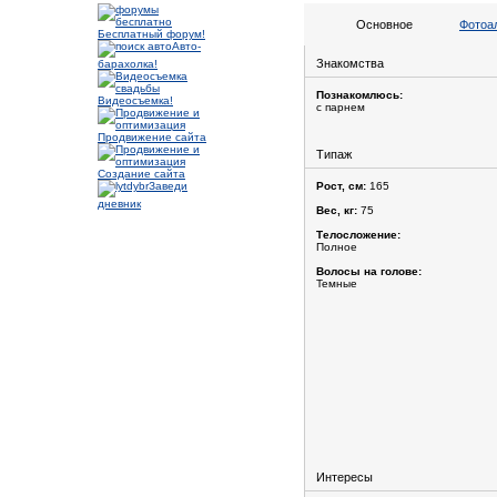
Основное
Фотоа
Бесплатный форум!
Авто-
Знакомства
барахолка!
Познакомлюсь:
Видеосъемка!
с парнем
Продвижение сайта
Типаж
Создание сайта
Заведи
Рост, см:
165
дневник
Вес, кг:
75
Телосложение:
Полное
Волосы на голове:
Темные
Интересы