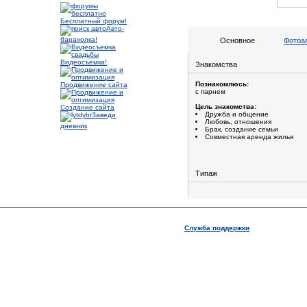
Бесплатный форум!
Авто-
барахолка!
Основное
Фотоа
Видеосъемка!
Знакомства
Познакомлюсь:
Продвижение сайта
с парнем
Цель знакомства:
Создание сайта
Дружба и общение
Заведи
Любовь, отношения
дневник
Брак, создание семьи
Совместная аренда жилья
Типаж
Служба поддержки