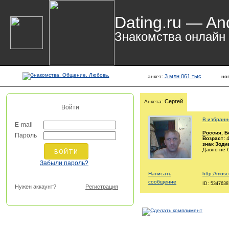
Dating.ru — An
Знакомства онлайн
3 млн 061 тыс
анкет:
но
Сергей
Анкета:
Войти
В избранн
E-mail
Россия
, 
Пароль
Возраст:
4
знак Зоди
Давно не 
Забыли пароль?
Написать
http://mosc
сообщение
ID: 5347638
Нужен аккаунт?
Регистрация