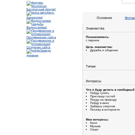
Бесплатный форум!
Авто-
барахолка!
Основное
Фотоа
Видеосъемка!
Знакомства
Познакомлюсь:
Продвижение сайта
с парнем
Цель знакомства:
Создание сайта
Дружба и общение
Заведи
дневник
Типаж
Интересы
Что я буду делать в свободный
Пойду гулять
Приглашу гостей
Поеду на природу
Пойду в кино
Займусь спортом
Посижу в интернете
Мои интересы:
Кино
Музыка
Спорт